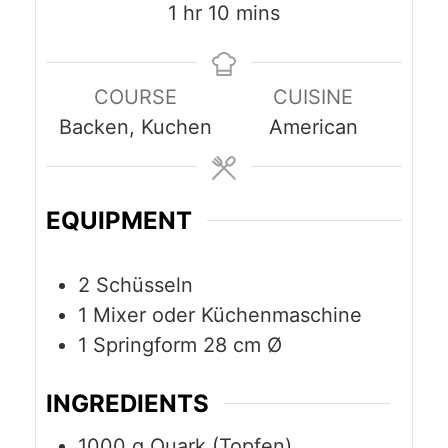
hour
minutes
1
hr
10
mins
COURSE
CUISINE
Backen, Kuchen
American
EQUIPMENT
2 Schüsseln
1 Mixer oder Küchenmaschine
1 Springform 28 cm Ø
INGREDIENTS
1000
g
Quark (Topfen)