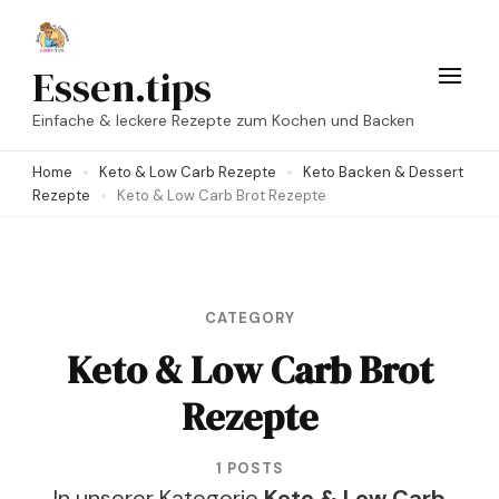
Skip
to
Essen.tips
content
Einfache & leckere Rezepte zum Kochen und Backen
(Press
Enter)
Home
Keto & Low Carb Rezepte
Keto Backen & Dessert
Rezepte
Keto & Low Carb Brot Rezepte
CATEGORY
Keto & Low Carb Brot
Rezepte
1 POSTS
In unserer Kategorie
Keto & Low Carb