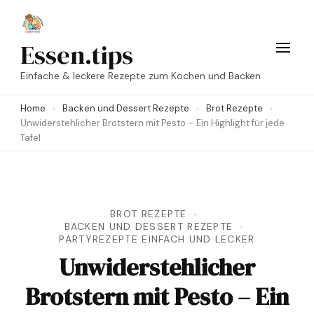
Skip
to
Essen.tips
content
Einfache & leckere Rezepte zum Kochen und Backen
(Press
Enter)
Home
Backen und Dessert Rezepte
Brot Rezepte
Unwiderstehlicher Brotstern mit Pesto – Ein Highlight für jede
Tafel
BROT REZEPTE
BACKEN UND DESSERT REZEPTE
PARTYREZEPTE EINFACH UND LECKER
Unwiderstehlicher
Brotstern mit Pesto – Ein