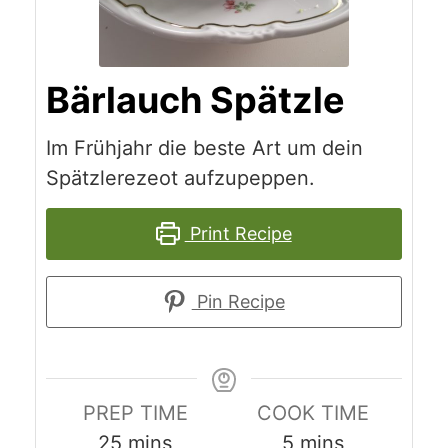
Bärlauch Spätzle
Im Frühjahr die beste Art um dein
Spätzlerezeot aufzupeppen.
Print Recipe
Pin Recipe
PREP TIME
COOK TIME
minutes
minutes
25
mins
5
mins