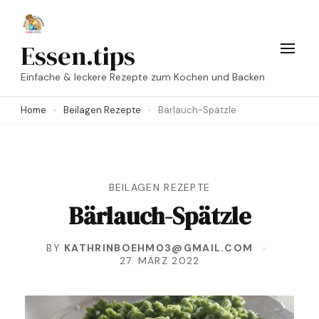
Skip
to
Essen.tips
content
Einfache & leckere Rezepte zum Kochen und Backen
(Press
Enter)
Home
Beilagen Rezepte
Bärlauch-Spätzle
BEILAGEN REZEPTE
Bärlauch-Spätzle
BY
KATHRINBOEHM03@GMAIL.COM
27. MÄRZ 2022